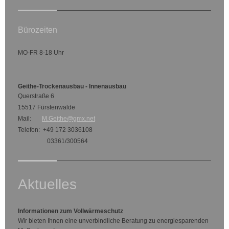
Bürozeiten
MO-FR 8-18 Uhr
Geithe-Trockenausbau - Innenausbau
Querstraße 6
15517 Fürstenwalde
Mail:
M.Geithe@gmx.net
Telefon: +49 172 3036108
03361/300564
Aktuelles
Informationen zum Vollwärmeschutz
Wir bieten Ihnen eine unverbindliche Beratung zu energiesparenden