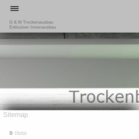
G & M Trockenausbau
Exklusiver Innenausbau
Sitemap
Home