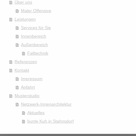
Über uns
Maler Offensive
Leistungen
Services für Sie
Innenbereich
Außenbereich
Falttechnik
Referenzen
Kontakt
Impressum
Anfahrt
Musterstudio
Netzwerk-Innenarchitektur
Aktuelles
bunte Kuh in Stahnsdorf