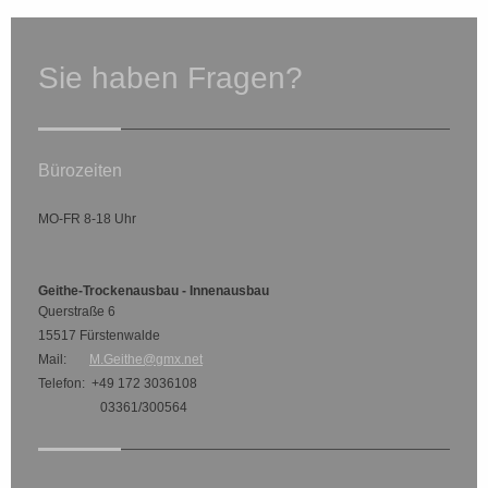
Sie haben Fragen?
Bürozeiten
MO-FR 8-18 Uhr
Geithe-Trockenausbau - Innenausbau
Querstraße 6
15517 Fürstenwalde
Mail:
M.Geithe@gmx.net
Telefon: +49 172 3036108
03361/300564