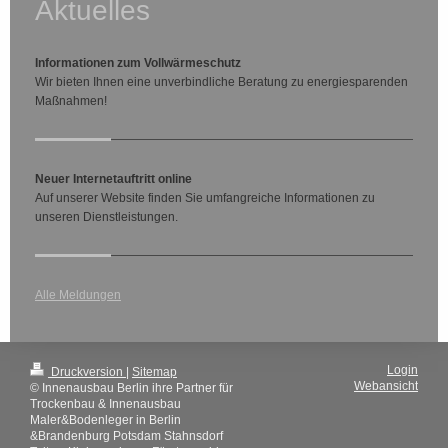
Aktuelles
Informationen zum Vollwärmeschutz
Wir bieten Ihnen eine unverbindliche Beratung zu energiesparenden
Maßnahmen!
Neuer Internetauftritt online
Auf unserer Website finden Sie umfangreiche Informationen zu
unseren Dienstleistungen.
Alle Meldungen
Login
Druckversion
|
Sitemap
Webansicht
© Innenausbau Berlin ihre Partner für
Trockenbau & Innenausbau
Maler&Bodenleger in Berlin
&Brandenburg Potsdam Stahnsdorf